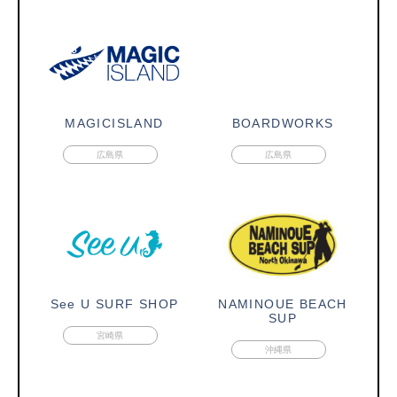
MAGICISLAND
BOARDWORKS
広島県
広島県
See U SURF SHOP
NAMINOUE BEACH
SUP
宮崎県
沖縄県